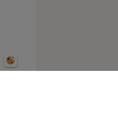
K Ekdahls Snickerier AB är ett familj
generationen som startades av Knut