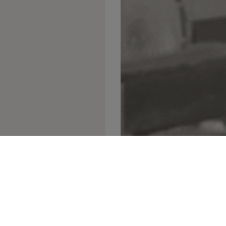
eföretag i andra
 Ekdahl 1948. Vid