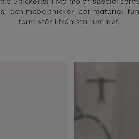
hls Snickerier i Malmö är specialisera
s- och möbelsnickeri där material, fu
form står i främsta rummet.