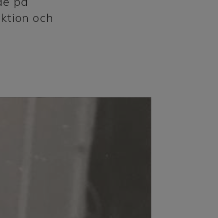
de på
nktion och