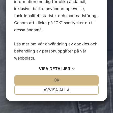
information om dig för olika ändamål,
inklusive: bättre användarupplevelse,
funktionalitet, statistik och marknadsföring.
Genom att klicka på "OK" samtycker du till
dessa ändamål.
Läs mer om vår användning av cookies och
behandling av personuppgifter på vår
webbplats.
VISA
DETALJER
JA
NEJ
OK
JA
NEJ
NÖDVÄNDIG
INSTÄLLNINGAR
AVVISA ALLA
JA
NEJ
JA
NEJ
MARKNADSFÖRING
STATISTIK