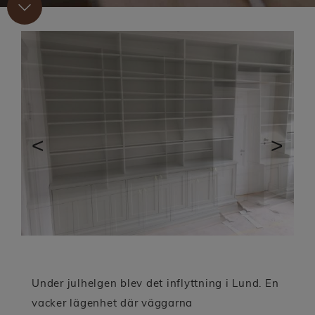
Om oss
Det här är vi
Kvalitet & Miljö
Allmänna villkor
Integritetsspolicy
Så här går det till
Kontakt
Under julhelgen blev det inflyttning i Lund. En
vacker lägenhet där väggarna