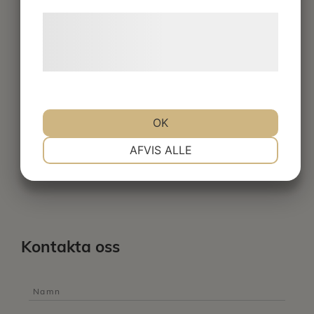
Hör av dig!
Læs mere om vores brug af cookies og
behandling af persondata på vores
Kontakta oss gärna och berätta hur vi kan hjälpa
hjemmeside.
dig att förverkliga dina idéer.
Har du en bild eller en skiss får du gärna bifoga
OK
den. Det hjälper oss att snabbare bilda oss en
NØDVENDIGE
PRÆFERENCER
AFVIS ALLE
uppfattning om vad du önskar.
MARKETING
STATISTIK
Kontakta oss