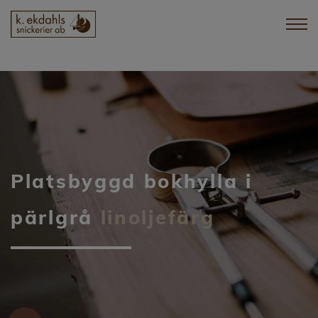
Hem
Tjänster
Referenser
Platsbyggd bokhylla i
Privat
pärlgrå
linoljefärg
Offentligt
Till sjöss
Nyheter