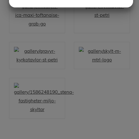
JA
NEJ
JA
NEJ
MARKNADSFÖRING
STATISTIK