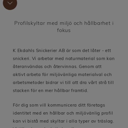
Om oss
Det här är vi
Profilskyltar med miljö och hållbarhet i
fokus
Kvalitet & Miljö
Allmänna villkor
K Ekdahls Snickerier AB är som det låter - ett
snickeri. Vi arbetar med naturmaterial som kan
Integritetsspolicy
återanvändas och återvinnas. Genom att
aktivt arbeta för miljövänliga materialval och
Så här går det till
arbetsmetoder bidrar vi till att dra vårt strå till
stacken för en mer hållbar framtid.
Kontakt
För dig som vill kommunicera ditt företags
identitet med en hållbar och miljövänlig profil
kan vi bistå med skyltar i alla typer av träslag.